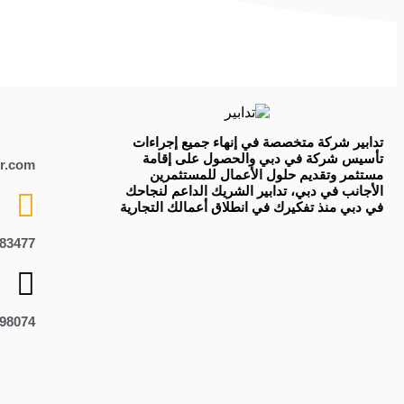
تدابير
شركة متخصصة في
إنهاء جميع إجراءات
تأسيس شركة في دبي
و
الحصول على إقامة
r.com
مستثمر
وتقديم حلول الأعمال للمستثمرين
الأجانب في دبي، تدابير الشريك الداعم لنجاحك
في دبي منذ تفكيرك في انطلاق أعمالك التجارية
83477+
98074+