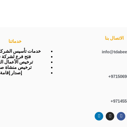
الاتصال بنا
خدماتنا
خدمات تأسيس الشركات
info@tdabee
فتح فرع لشركة ق
ترخيص الأعمال الت
ترخيص منشاة صن
إصدار إقامة
9715069
971455