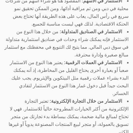
الاستثمار في الأسهم:
المقصود هنا هو شراء أسهم من شركات
محلية في دبي ومن ثم مراقبة أدائها، ومن الممكن تحقيق نمو
سريع في رأس المال، يعاب على هذه الطريقة أنها تحتاج بعض
الحنكة الاقتصادية. لذلك فهي ليست مناسبة للجميع.
الاستثمار في الصناديق المتداولة:
من خلال هذا النوع من
الاستثمار فإنه يمكنك شراء وحدات في صناديق استثمارية متداولة
في سوق دبي المالي. مما يتيح لك التنويع في محفظتك مع استثمار
مبالغ صغيرة وإدارة محترفة.
الاستثمار في العملات الرقمية:
يعتبر هذا النوع من الاستثمار
صعباً أو بعبارة أخرى يحتاج القليل من المخاطرة، إذ أنه يمكنك
البدء بشراء عملات رقمية مثل البيتكوين والإيثريوم. يجب عليك
البحث جيداً قبل دخول غمار هذا النوع من الاستثمار لتفادي
الخسائر.
الاستثمار من خلال التجارة الإلكترونية:
تعتبر التجارة
الإلكترونية من أكثر الخيارات المطروحة حالياً للاستثمار. فهي لا
تحتاج لمبالغ مالية ضخمة، يمكنك ببساطة بدء تجارتك من متجر
تسويق بالعمولة، أو متجر لبيع المنتجات المصنوعة يدوياً أو غيرها
الكثير.