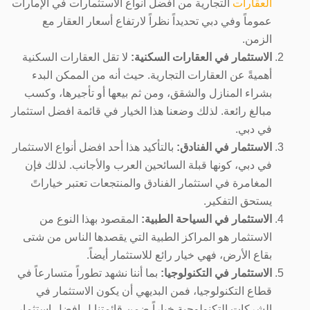
العقارات
التجارية من افضل أنواع الاستثمارات في الإمارات
عموماً وفي دبي تحديداً نظراً لارتفاع أسعار العقار مع
الزمن.
الاستثمار في العقارات السكنية:
لا تقل العقارات السكنية
أهميةً عن العقارات التجارية. حيث أنه من الممكن البدء
بشراء المنازل والشقق، ومن ثم بيعها أو تأجيرها، وكسب
مبالغ رائعة. لذلك وضعنا هذا الخيار في قائمة افضل استثمار
في دبي.
الاستثمار في الفنادق:
بالتأكيد هذا أحد افضل أنواع الاستثمار
في دبي، كونها قبلة السائحين العرب والأجانب. لذلك فإن
المغامرة في استثمار الفنادق والمنتجعات تعتبر خياراتً
يستحق التفكير.
الاستثمار في السياحة الطبية:
المقصود بهذا النوع من
الاستثمار هو المراكز الطبية التي يقصدها الناس من شتى
بقاع الأرض، فهي خيار رائع للاستثمار أيضاً.
الاستثمار في التكنولوجيا:
بما أننا نشهد تطوراً متسارعاً في
قطاع التكنولوجيا، فمن البديهي أن يكون الاستثمار في
الشركات التكنولوجية خياراً ضمن قائمتنا ل افضل استثمار